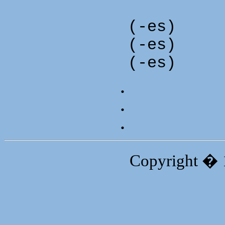
(-es)
(-es)
(-es)
.
.
.
Copyright � 19