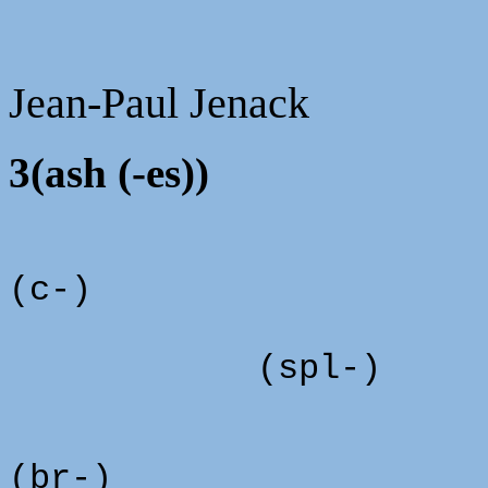
Jean-Paul Jenack
3(ash (-es))
(c-)
(fl
(spl-)
(br-)