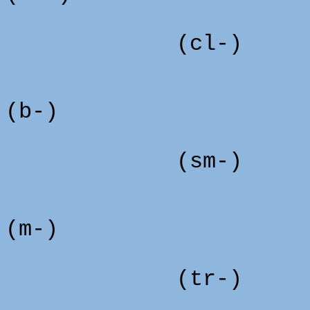
(d
(cl-)
(b-)
(cr
(sm-)
(m-)
(squ
(tr-)